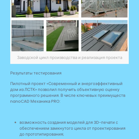
Заводской цикл производства и реализация проекта
Результаты тестирования
Пилотный проект «Современный и энергоэффективный
дом из ЛСТК» позволил получить объективную оценку
программного решения. В числе ключевых преимуществ
nanoCAD Механика PRO:
возможность создания моделей для 3D-печати с
обеспечением замкнутого цикла от проектирования
до прототипирования;