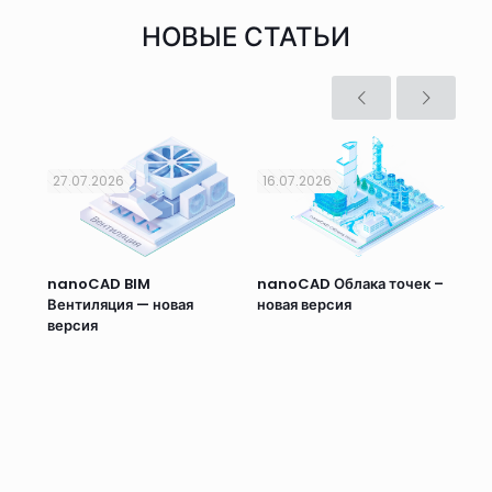
НОВЫЕ СТАТЬИ
27.07.2026
16.07.2026
11.
nanoCAD BIM
nanoCAD Облака точек –
na
Вентиляция — новая
новая версия
нов
ый
версия
ие
,
от,