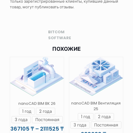
Только зарегистрированные клиенты, купившие данный
товар, могут публиковать отзывы.
BITCOM
SOFTWARE
ПОХОЖИЕ
nanoCAD BIM Вентиляция
nanoCAD BIM BK 26
25
1 год
2 года
1 год
2 года
3 года
Постоянная
3 года
Постоянная
Диапазон
367105
₸
–
2111525
₸