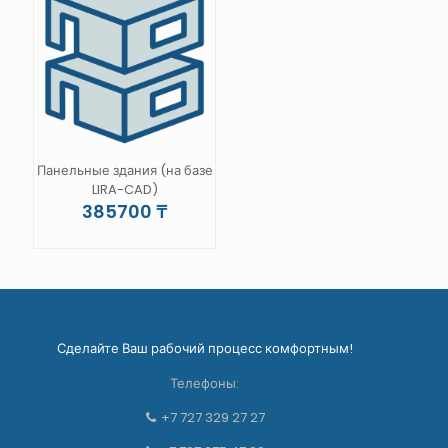
вариаций.
Опции
можно
выбрать
на
странице
товара.
Панельные здания (на базе
LIRA-CAD)
385700
₸
Сделайте Ваш рабочий процесс комфортным!
Телефоны:
+7 727 329 27 27