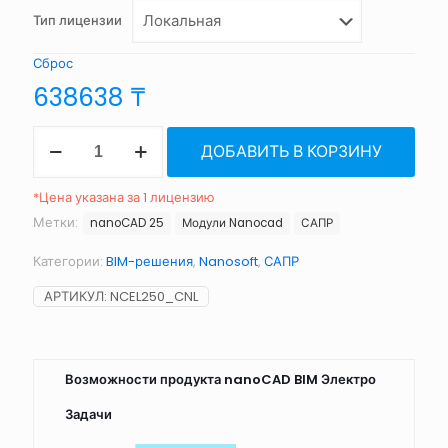
Тип лицензии
Сброс
638638
₸
Количество
ДОБАВИТЬ В КОРЗИНУ
товара
nanoCAD
BIM
*Цена указана за 1 лицензию
Электро
Метки:
nanoCAD 25
Модули Nanocad
САПР
26
Категории:
BIM-решения
,
Nanosoft
,
САПР
АРТИКУЛ:
NCEL250_CNL
Возможности продукта nanoCAD BIM Электро
Задачи