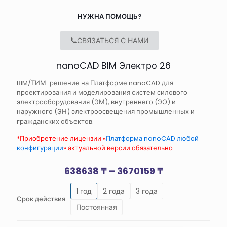
НУЖНА ПОМОЩЬ?
СВЯЗАТЬСЯ С НАМИ
nanoCAD BIM Электро 26
BIM/ТИМ-решение на Платформе nanoCAD для
проектирования и моделирования систем силового
электрооборудования (ЭМ), внутреннего (ЭО) и
наружного (ЭН) электроосвещения промышленных и
гражданских объектов.
*Приобретение лицензии «
Платформа nanoCAD любой
конфигурации
» актуальной версии обязательно.
Диапазон
638638
₸
–
3670159
₸
цен:
1 год
2 года
3 года
638638 ₸
Срок действия
–
Постоянная
3670159 ₸