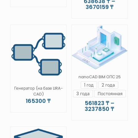
638638
₸
–
цен:
Этот
Диапазо
3670159
₸
367105 ₸
товар
цен:
–
Этот
имеет
638638 
2111525 ₸
товар
несколько
–
имеет
вариаций.
3670159
несколько
Опции
вариаций.
можно
Опции
выбрать
можно
на
выбрать
странице
на
товара.
странице
товара.
nanoCAD BIM ОПС 25
1 год
2 года
Генератор (на базе LIRA-
3 года
Постоянная
CAD)
165300
₸
561823
₸
–
Диапазо
3237850
₸
цен:
Этот
561823 
товар
–
имеет
3237850
несколько