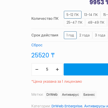
9953
5-12 ПК
13-14 ПК
15
Количество ПК
25-47 ПК
48-49 ПК
Срок действия
1 год
2 года
3 года
Сброс
25520
₸
Количество
товара
Dr.Web
*Цена указана за 1 лицензию
Desktop
Security
Метки:
DrWeb
Антивирус
Бизнес
Suite
Категории:
DrWeb Enterprise
,
Антивирусы и