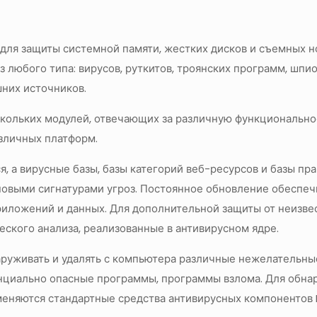
н для защиты системной памяти, жестких дисков и съемных
 любого типа: вирусов, руткитов, троянских программ, шпио
них источников.
ескольких модулей, отвечающих за различную функционально
зличных платформ.
, а вирусные базы, базы категорий веб-ресурсов и базы п
новыми сигнатурами угроз. Постоянное обновление обеспеч
риложений и данных. Для дополнительной защиты от неизв
ского анализа, реализованные в антивирусном ядре.
наруживать и удалять с компьютера различные нежелательн
нциально опасные программы, программы взлома. Для обна
еняются стандартные средства антивирусных компонентов 