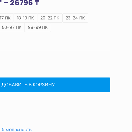
Диапазон
₸
–
26796
₸
цен:
-17 ПК
18-19 ПК
9953 ₸
20-22 ПК
23-24 ПК
–
50-97 ПК
98-99 ПК
26796 ₸
ДОБАВИТЬ В КОРЗИНУ
 безопасность