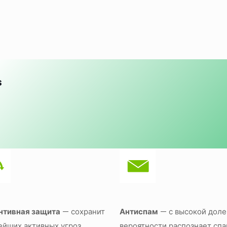
s
нтивная защита
— сохранит
Антиспам
— с высокой доле
ейших активных угроз,
вероятности распознает сп