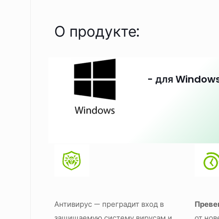
О продукте:
- для Window
Антивирус — преградит вход в
Преве
защищаемую систему вирусам и
от нов