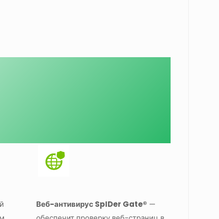
й
Веб-антивирус SpIDer Gate®
—
ам
обеспечит проверку веб-страниц в