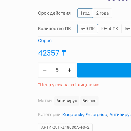
Срок действия
1 год
2 года
Количество ПК
5-9 ПК
10-14 ПК
15-
Сброс
42357
₸
Количество
товара
Kaspersky
*Цена указана за 1 лицензию
Automated
Security
Метки:
Антивирус
Бизнес
Awareness
Категории:
Kaspersky Enterprise
,
Антивиру
Platform
(ASAP)
АРТИКУЛ:
KL48630A-FS-2