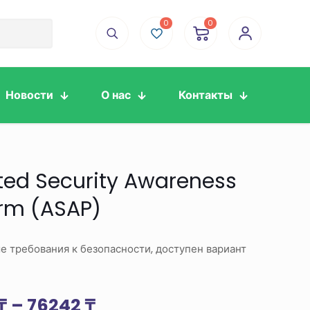
0
0
Новости
О нас
Контакты
ed Security Awareness
orm (ASAP)
 требования к безопасности, доступен вариант
Диапазон
₸
–
76242
₸