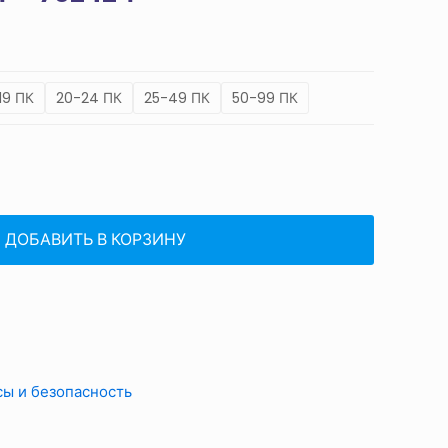
цен:
33491 ₸
–
19 ПК
20-24 ПК
25-49 ПК
50-99 ПК
76242 ₸
ДОБАВИТЬ В КОРЗИНУ
сы и безопасность