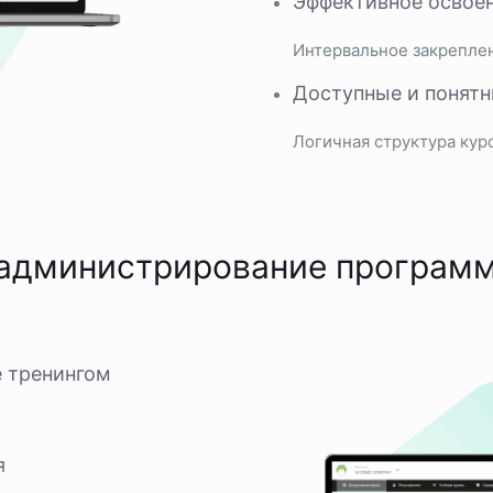
Эффективное освое
Интервальное закрепле
Доступные и понят
Логичная структура курс
 администрирование програм
 тренингом
я