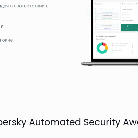
дач в соответствии с
ия
м окне
persky Automated Security Aw