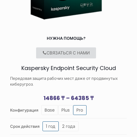
НУЖНА ПОМОЩЬ?
СВЯЗАТЬСЯ С НАМИ
Kaspersky Endpoint Security Cloud
Передовая защита рабочих мест даже от продвинутых
киберугроз.
Диапазон
14866
₸
–
64385
₸
цен:
Base
Plus
Pro
Конфигурация
14866 ₸
–
64385 ₸
1 год
2 года
Срок действия