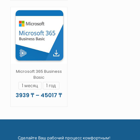
9953 ₸
товар
–
имеет
имеет
26796 ₸
несколько
несколько
вариаций.
вариаций.
Опции
Опции
можно
можно
выбрать
выбрать
на
на
странице
странице
товара.
товара.
Microsoft 365 Business
Basic
1 месяц
1 год
Диапазон
3939
₸
–
45017
₸
цен:
Этот
3939 ₸
товар
–
имеет
45017 ₸
несколько
вариаций.
Опции
Сделайте Ваш рабочий процесс комфортным!
можно