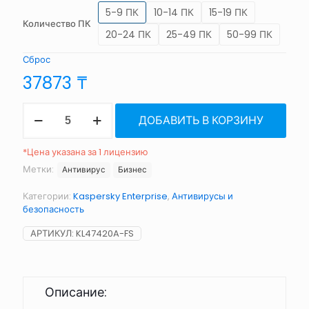
5-9 ПК
10-14 ПК
15-19 ПК
Количество ПК
20-24 ПК
25-49 ПК
50-99 ПК
Сброс
37873
₸
Количество
ДОБАВИТЬ В КОРЗИНУ
товара
Kaspersky
Endpoint
*Цена указана за 1 лицензию
Security
Метки:
Антивирус
Бизнес
Cloud
Категории:
Kaspersky Enterprise
,
Антивирусы и
безопасность
АРТИКУЛ:
KL47420A-FS
Описание: