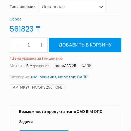
Тип лицензии
Сброс
561823
₸
Количество
ДОБАВИТЬ В КОРЗИНУ
товара
nanoCAD
BIM
*Цена указана за 1 лицензию
ОПС
Метки:
BIM-решения
nanoCAD 25
САПР
25
Категории:
BIM-решения
,
Nanosoft
,
САПР
АРТИКУЛ:
NCOPS250_CNL
Возможности продукта nanoCAD BIM ОПС
Задачи