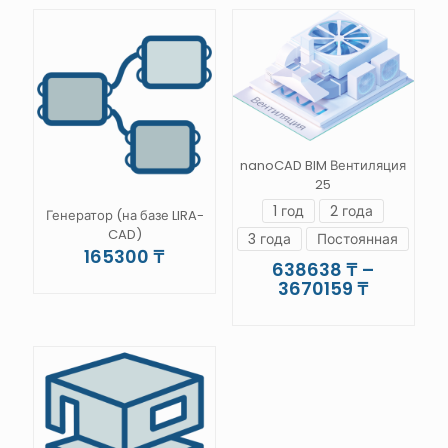
–
вариаций.
имеет
3590664 ₸
Опции
несколько
можно
вариаций.
выбрать
Опции
на
можно
странице
выбрать
товара.
на
странице
nanoCAD BIM Вентиляция
товара.
25
1 год
2 года
Генератор (на базе LIRA-
CAD)
3 года
Постоянная
165300
₸
638638
₸
–
Диапазо
3670159
₸
цен:
Этот
638638 
товар
–
имеет
3670159
несколько
вариаций.
Опции
можно
выбрать