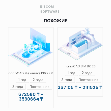
BITCOM
SOFTWARE
ПОХОЖИЕ
nanoCAD BIM BK 26
1 год
2 года
nanoCAD Механика PRO 2.0
1 год
2 года
3 года
Постоянная
Диа
3 года
Постоянная
367105
₸
–
2111525
₸
цен
672580
₸
–
Этот
367
Диапазон
3590664
₸
товар
–
цен:
имеет
Этот
2111
672580 ₸
несколько
товар