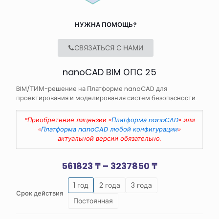
НУЖНА ПОМОЩЬ?
СВЯЗАТЬСЯ С НАМИ
nanoCAD BIM ОПС 25
BIM/ТИМ-решение на Платформе nanoCAD для
проектирования и моделирования систем безопасности.
*Приобретение лицензии «
Платформа nanoCAD
» или
«
Платформа nanoCAD любой конфигурации
»
актуальной версии обязательно.
Диапазон
561823
₸
–
3237850
₸
цен:
1 год
2 года
3 года
561823 ₸
Срок действия
–
Постоянная
3237850 ₸