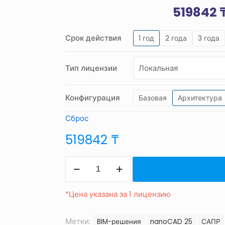
519842
Срок действия
1 год
2 года
3 года
Тип лицензии
Конфигурация
Базовая
Архитектура
Сброс
519842
₸
Количество
товара
nanoCAD
*Цена указана за 1 лицензию
BIM
Строительство
Метки:
BIM-решения
nanoCAD 25
САПР