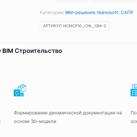
25
Категории:
BIM-решения
,
Nanosoft
,
САПР
АРТИКУЛ:
NCMCP10_CNL_12M-2
 BIM Строительство
Формирование динамической документации на
По
с
основе 3D-модели
ос