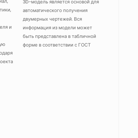
иал,
3D-модель является основой для
тики,
автоматического получения
двумерных чертежей. Вся
еля и
информация из модели может
быть представлена в табличной
ую
форме в соответствии с ГОСТ
одаря
оекта