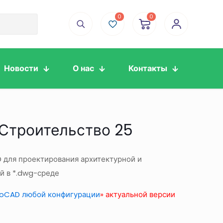
0
0
Новости
О нас
Контакты
Строительство 25
для проектирования архитектурной и
й в *.dwg-среде
oCAD любой конфигурации
» актуальной версии