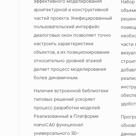
эффективного моделирования
Набор 
архитектурной и конструктивной
объем
частей проекта. Унифицированный
решен
пользовательский интерфейс
помеще
диалоговых окон позволяет точно
необх
настроить характеристики
части 
объектов, а их позиционирование
визуа
относительно уровней этажей
строи
делает процесс моделирования
добав
более динамичным.
реалис
инстр
Наличие встроенной библиотеки
обеспе
типовых решений ускоряет
удобст
процесс разработки моделей.
Реализованный в Платформе
Прогр
nanoCAD функционал
обнов
универсального 3D-
данных