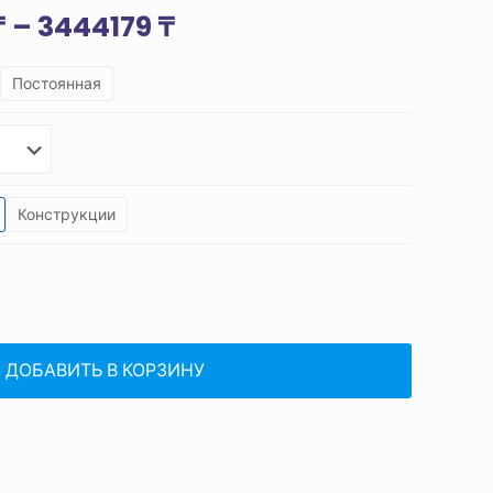
Диапазон
₸
–
3444179
₸
цен:
Постоянная
519842 ₸
–
3444179 ₸
Конструкции
ДОБАВИТЬ В КОРЗИНУ