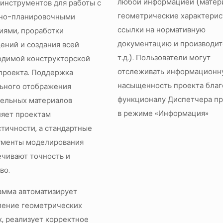
любой информацией (матер
инструментов для работы с
геометрические характерис
но-планировочными
ссылки на нормативную
иями, проработки
документацию и производит
ний и создания всей
т.д.). Пользователи могут
одимой конструкторской
отслеживать информационн
проекта. Поддержка
насыщенность проекта благ
льного отображения
функционалу Диспетчера пр
тельных материалов
в режиме «Информация»
ляет проектам
тичности, а стандартные
ументы моделирования
чивают точность и
во.
амма автоматизирует
ление геометрических
, реализует корректное