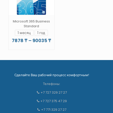
товара.
странице
товара.
Microsoft 365 Business
Standard
1 месяц
1 год
Диапазон
7878
₸
–
90035
₸
цен:
Этот
7878 ₸
товар
–
имеет
90035 ₸
несколько
вариаций.
Опции
Сделайте Ваш рабочий процесс комфортным!
можно
выбрать
Телефоны:
на
странице
+7 727 329 27 27
товара.
+7 727 375 47 29
+7 771 329 27 27