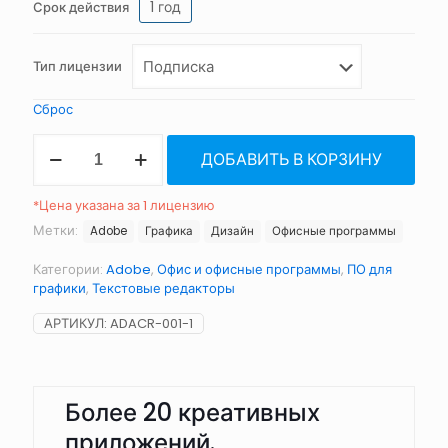
1 год
Срок действия
Тип лицензии
Сброс
Количество
ДОБАВИТЬ В КОРЗИНУ
товара
Adobe
Creative
*Цена указана за 1 лицензию
Cloud
Метки:
Adobe
Графика
Дизайн
Офисные программы
Категории:
Adobe
,
Офис и офисные программы
,
ПО для
графики
,
Текстовые редакторы
АРТИКУЛ:
ADACR-001-1
Более 20 креативных
приложений.