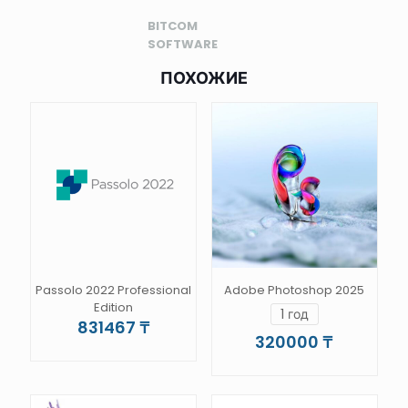
BITCOM
SOFTWARE
ПОХОЖИЕ
Passolo 2022 Professional
Adobe Photoshop 2025
Edition
1 год
831467
₸
320000
₸
Этот
Этот
товар
товар
имеет
имеет
несколько