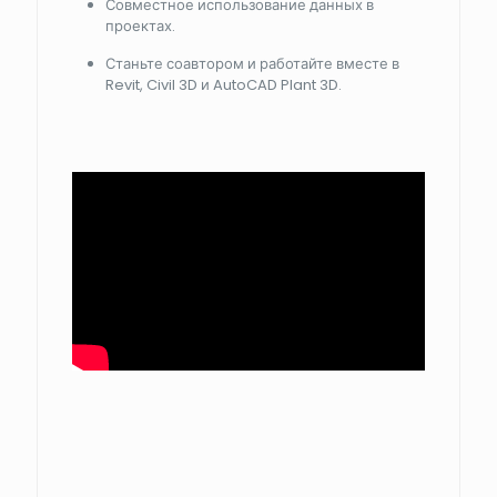
Совместное использование данных в
проектах.
Станьте соавтором и работайте вместе
в
Revit, Civil 3D и AutoCAD Plant 3D.