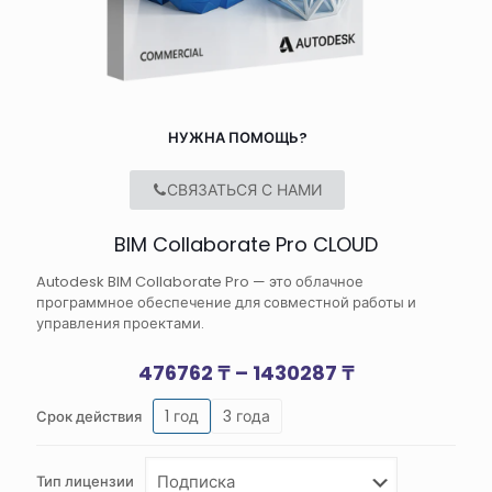
НУЖНА ПОМОЩЬ?
СВЯЗАТЬСЯ С НАМИ
BIM Collaborate Pro CLOUD
Autodesk BIM Collaborate Pro — это облачное
программное обеспечение для совместной работы и
управления проектами.
Диапазон
476762
₸
–
1430287
₸
цен:
1 год
3 года
Срок действия
476762 ₸
–
1430287 ₸
Тип лицензии