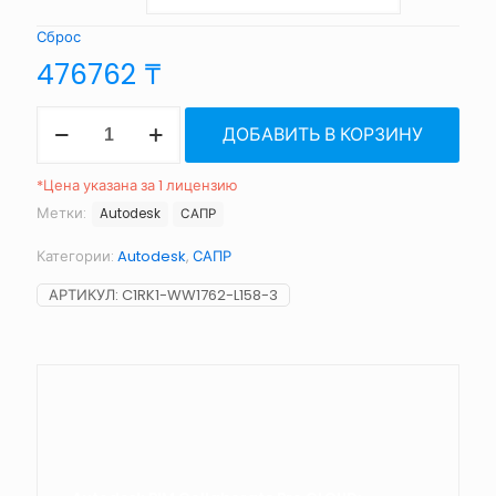
Сброс
476762
₸
Количество
ДОБАВИТЬ В КОРЗИНУ
товара
BIM
Collaborate
*Цена указана за 1 лицензию
Pro
Метки:
Autodesk
САПР
CLOUD
Категории:
Autodesk
,
САПР
АРТИКУЛ:
C1RK1-WW1762-L158-3