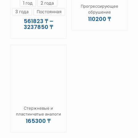
1 год
2 года
Прогрессирующее
3 года
Постоянная
обрушение
110200
₸
561823
₸
–
Диапазон
3237850
₸
цен:
Этот
561823 ₸
товар
–
имеет
3237850 ₸
несколько
вариаций.
Опции
можно
выбрать
на
странице
товара.
Стержневые и
пластинчатые аналоги
165300
₸