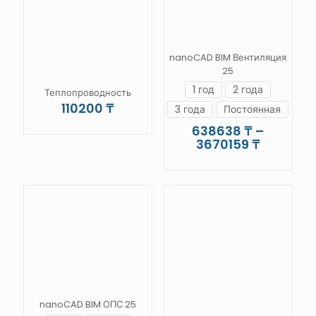
nanoCAD BIM Вентиляция
25
1 год
2 года
Теплопроводность
110200
₸
3 года
Постоянная
638638
₸
–
Диапазо
3670159
₸
цен:
Этот
638638 
товар
–
имеет
3670159
несколько
вариаций.
Опции
можно
выбрать
на
странице
товара.
nanoCAD BIM ОПС 25