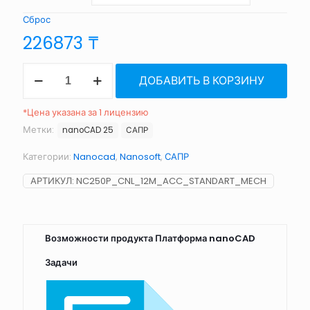
Сброс
226873
₸
Количество
ДОБАВИТЬ В КОРЗИНУ
товара
Платформа
nanoCAD
*Цена указана за 1 лицензию
26
Метки:
nanoCAD 25
САПР
Категории:
Nanocad
,
Nanosoft
,
САПР
АРТИКУЛ:
NC250P_CNL_12M_ACC_STANDART_MECH
Возможности продукта Платформа nanoCAD
Задачи