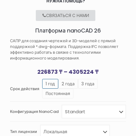
НУЖНА ПОМОЩЬ?
СВЯЗАТЬСЯ С НАМИ
Платформа nanoCAD 26
САПР для создания чертежей и 3D-моделей с прямой
поддержкой *.dwg-формата. Поддержка IFC позволяет
эффективно работать в связке с технологиями
информационного моделирования.
Диапазон
226873
₸
–
4305224
₸
цен:
1 год
2 года
3 года
226873 ₸
Срок действия
–
Постоянная
4305224 ₸
Конфигурация NanoCad
Тип лицензии