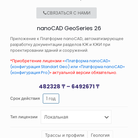
СВЯЗАТЬСЯ С НАМИ
nanoCAD GeoSeries 26
Приложение к Платформе nanoCAD, автоматизирующее
разработку документации разделов КЖ и КЖИ при
проектировании зданий и сооружений.
*Приобретение лицензии «
«Платформа nanoCAD»
(конфигурация Standart Geo) или «Платформа nanoCAD»
(конфигурация Pro)
» актуальной версии обязательно.
Диапазон
482328
₸
–
6492671
₸
цен:
1 год
Срок действия
482328 ₸
–
6492671 ₸
Тип лицензии
Трассы и профили
Геология