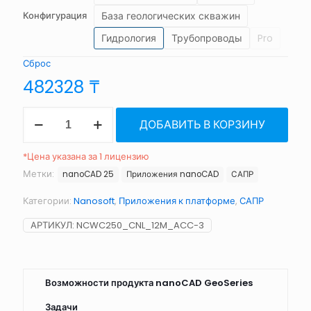
База геологических скважин
Конфигурация
Гидрология
Трубопроводы
Pro
Сброс
482328
₸
Количество
ДОБАВИТЬ В КОРЗИНУ
товара
nanoCAD
GeoSeries
*Цена указана за 1 лицензию
26
Метки:
nanoCAD 25
Приложения nanoCAD
САПР
Категории:
Nanosoft
,
Приложения к платформе
,
САПР
АРТИКУЛ:
NCWC250_CNL_12M_ACC-3
Возможности продукта nanoCAD GeoSeries
Задачи